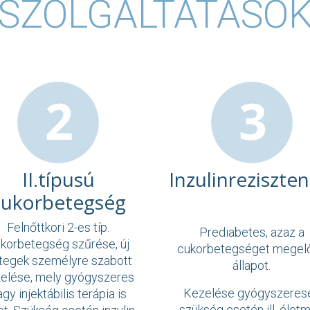
SZOLGÁLTATÁSO
II.típusú
Inzulinreziszten
cukorbetegség
Felnőttkori 2-es típ.
Prediabetes, azaz a
korbetegség szűrése, új
cukorbetegséget megel
tegek személyre szabott
állapot.
elése, mely gyógyszeres
Kezelése gyógyszeres
gy injektábilis terápia is
szükség esetén ill. élet