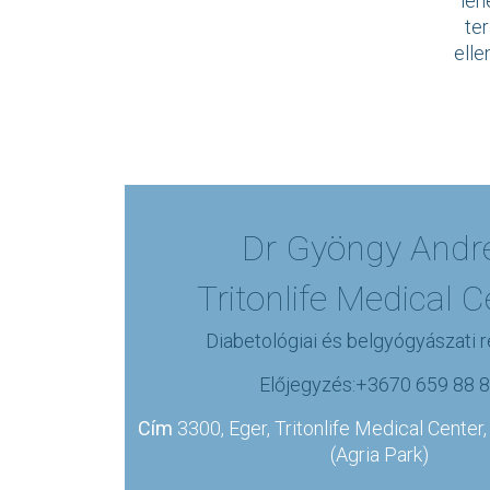
leh
ter
elle
Dr Gyöngy Andr
Tritonlife Medical C
Diabetológiai és belgyógyászati 
Előjegyzés:+3670 659 88 
Cím
3300, Eger, Tritonlife Medical Center,
(Agria Park)