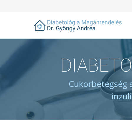
DIABET
Cukorbetegség s
inzul