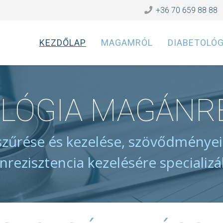
+36 70 659 88 88
KEZDŐLAP
MAGAMRÓL
DIABETOLÓG
OLÓGIA MAGÁNR
zűrése és kezelése, szövődménye
inrezisztencia kezelésére specializ