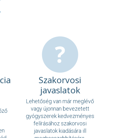
K
cia
Szakorvosi
javaslatok
Lehetőség van már meglévő
vagy újonnan bevezetett
őző
gyógyszerek kedvezményes
felírásához szakorvosi
en
javaslatok kiadására ill
mód