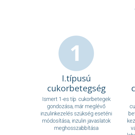
I.típusú
cukorbetegség
Ismert 1-es típ. cukorbetegek
gondozása, már meglévő
cu
inzulinkezelés szükség eseténi
be
módosítása, inzulin javaslatok
kez
meghosszabbítása
va