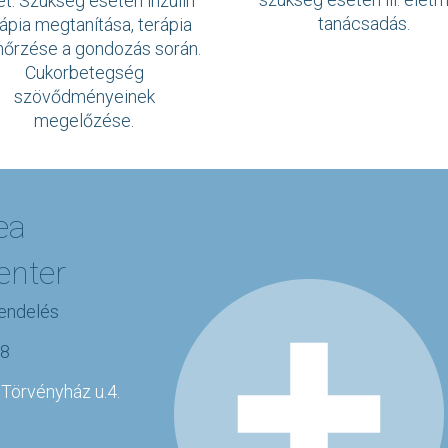
et. Szükség esetén inzulin
tanácsadás.
ápia megtanítása, terápia
nőrzése a gondozás során.
Cukorbetegség
szövődményeinek
megelőzése.
ea
enter
rendelés
88
 Törvényház u.4.