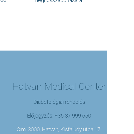
meghosszabbítására.
Hatvan Medical Center
Diabetológiai rendelés
Előjegyzés: +36 37 999 650
Cím: 3000, Hatvan, Kisfaludy utca 17.