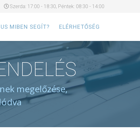
Szerda: 17:00 - 18:30, Péntek: 08:30 - 14:00
US MIBEN SEGÍT?
ELÉRHETŐSÉG
ENDELÉS
inek megelőzése,
álódva